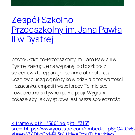
Zespół Szkolno-
Przedszkolny im. Jana Pawła
II w Bystrej
Zespół Szkolno-Przedszkolny im. Jana Pawła II w
Bystrej zasługuje na wygraną, bo to szkoła z
sercem, w której panuje rodzinna atmosfera, a
uczniowie uczą się nie tylko wiedzy, ale też wartości
– szacunku, empatii i współpracy. To miejsce
nowoczesne, aktywne i pełne pasji. Wygrana
pokazałaby, jak wyjątkowa jest nasza społeczność!
<iframe width=”560″ height=”315″
src=”https://www.youtube.com/embed/uLp8gG4tOv8
si=enAZADkgCxj-RL3n” title=”YouTube video