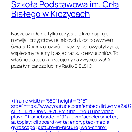
Szkoła Podstawowa im. Orła
Białego w Kiczycach
Nasza szkoła nie tylko uczy, ale także inspiruje,
rozwija i przygotowuje młodych ludzi do wyzwań
świata. Dbamy o rozwój fizyczny i zdrowy styl życia,
wspieramy talenty i pasje oraz sukcesy uczniów. To
właśnie dlatego zasługujemy na zwycięstwo! A
poza tym bardzo lubimy Radio BIELSKO!
<iframe width=”560″ height=”315″
src=”https://www.youtube.com/embed/1lrUeYMeZaU?
si=fTTJYCOpvNU8ZCE3″ title=”YouTube video
player” frameborder=”0″ allow=”accelerometer;
autoplay; clipboard-write; encrypted-media;
gyroscope; picture-in-picture; web-share”