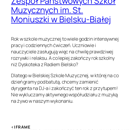
Zespół Państwowych Szkół
Muzycznych im. St.
Moniuszki w Bielsku-Białej
Rok w szkole muzycznej to wiele godzin intensywnej
pracy i codziennych ćwiczeń. Uczniowie i
nauczyciele zasługują więc na chwilę prawdziwej
rozrywki i relaksu. A co lepiej zakończy rok szkolny
niż Dyskoteka z Radiem Bielsko?
Dlatego w Bielskiej Szkole Muzycznej, w której na co
dzień gramy pod batutą, chcemy zamienić
dyrygenta na DJ-a i zakończyć ten rok z przytupem!
Nie wykluczamy aktywnego współudziału z muzyką
na żywo w naszym wykonaniu.
<IFRAME