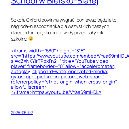
School w Bielsku-Białej
Szkoła
Oxford
powinna wygrać, ponieważ będzie to
nagroda-niespodzianka dla wszystkich naszych
dzieci, które ciężko pracowały przez cały rok
szkolny.
<iframe width=”560″ height=”315″
src=”https://www.youtube.com/embed/VYaa69mHDL
si=cZXNKYirTPpxFn2_” title=”YouTube video
player” frameborder=”0″ allow=”accelerometer;
autoplay; clipboard-write; encrypted-media;
gyroscope; picture-in-picture; web-share”
referrerpolicy=”strict-origin-when-cross-origin”
allowfullscreen>
</iframe>https://youtu.be/VYaa69mHDLA
2025-06-02