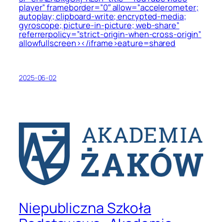
player” frameborder=”0″ allow=”accelerometer;
autoplay; clipboard-write; encrypted-media;
gyroscope; picture-in-picture; web-share”
referrerpolicy=”strict-origin-when-cross-origin”
allowfullscreen></iframe>eature=shared
2025-06-02
Niepubliczna Szkoła