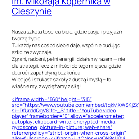
im. Mikołaja Kopernika w
Cieszynie
Nasza szkota to serca bicie, gdzie pasja i przyjaźń
tworzą życie.
Tu każdy nas coś od siebie daje, wspólnie budując
szkolne zwyczaje.
Zgrani, radośni, pełni energii, działamy razem — nie
dla strategii, lecz z miłości do tego miejsca, gdzie
dobroć i zapał płyną bez końca.
Wiec jeśli szukasz szkoły z duszą i myślą – to
właśnie my, zwyciężamy z siłą!
<iframe width=”560″ height=”315″
src=”https://www.youtube.com/embed/tqkMXWSKjZk
si=DfUrddQgV81fc-_S” title=”YouTube video
player” frameborder=”0″ allow=”accelerometer;
autoplay; clipboard-write; encrypted-media;
gyroscope; picture-in-picture; web-share”
referrerpolicy=”strict-origin-when-cross-origin”
allowfullscreen></iframe>i=tCNnsvuqQN8sU0vj