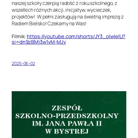
naszej szkoły czerpią radość z roku szkolnego, z
wszelkich różnych akcji, inicjatyw, wycieczek,
projektów! W pełni zasługują na świetną imprezę z
Radiem Bielsko! Czekamy na Was!
Filmik:
https://youtube.com/shorts/JY3
_oIwlelU?
si=dn9zBMj3w1vM-MJv
2025-06-02