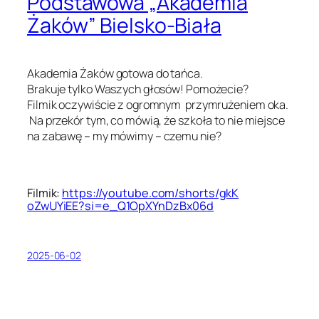
Podstawowa „Akademia
Żaków” Bielsko-Biała
Akademia Żaków gotowa do tańca.
Brakuje tylko Waszych głosów! Pomożecie?
Filmik oczywiście z ogromnym przymrużeniem oka.
Na przekór tym, co mówią, że szkoła to nie miejsce
na zabawę – my mówimy – czemu nie?
Filmik:
https://youtube.com/shorts/gkK
oZwUYiEE?si=e_Q1OpXYnDzBx06d
2025-06-02