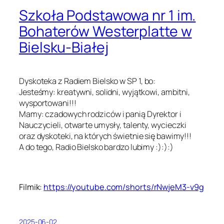
Szkoła Podstawowa nr 1 im.
Bohaterów Westerplatte w
Bielsku-Białej
Dyskoteka z Radiem Bielsko
w
SP 1, bo:
Jesteśmy: kreatywni, solidni, wyjątkowi, ambitni,
wysportowani!!!
Mamy: czadowych rodzicó
w
i panią Dyrektor i
Nauczycieli, otwarte umysły, talenty, wycieczki
oraz dyskoteki, na których świetnie się bawimy!!!
A do tego, Radio Bielsko bardzo lubimy :):):)
Filmik:
https://youtube.com/shorts/rNw
jeM3-v9g
2025-06-02