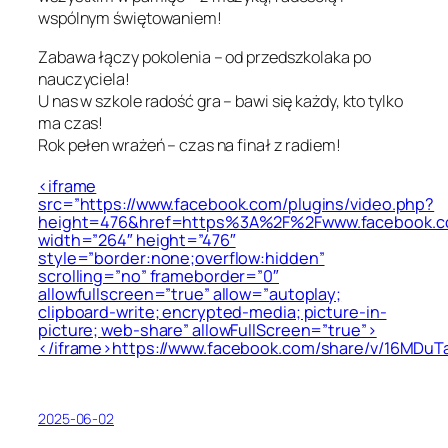
wspólnym świętowaniem!
Zabawa łączy pokolenia – od przedszkolaka po
nauczyciela!
U nas w szkole radość gra – bawi się każdy, kto tylko
ma czas!
Rok pełen wrażeń – czas na finał z radiem!
<iframe
src=”https://www.facebook.com/plugins/video.php?
height=476&href=https%3A%2F%2Fwww.facebook.c
width=”264″ height=”476″
style=”border:none;overflow:hidden”
scrolling=”no” frameborder=”0″
allowfullscreen=”true” allow=”autoplay;
clipboard-write; encrypted-media; picture-in-
picture; web-share” allowFullScreen=”true”>
</iframe>https://www.facebook.com/share/v/16MDuT
2025-06-02