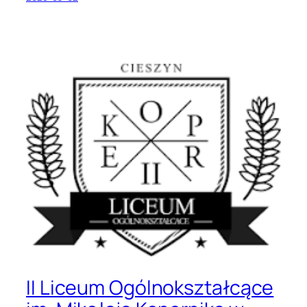
II Liceum Ogólnokształcące