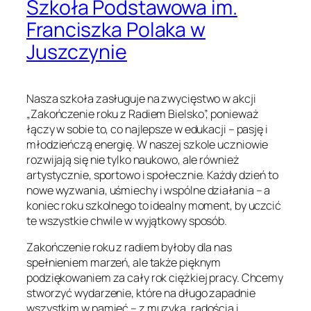
Szkoła Podstawowa im.
Franciszka Polaka w
Juszczynie
Nasza szkoła zasługuje na zwycięstwo w akcji
„Zakończenie roku z Radiem Bielsko”, ponieważ
łączy w sobie to, co najlepsze w edukacji – pasję i
młodzieńczą energię. W naszej szkole uczniowie
rozwijają się nie tylko naukowo, ale również
artystycznie, sportowo i społecznie. Każdy dzień to
nowe wyzwania, uśmiechy i wspólne działania – a
koniec roku szkolnego to idealny moment, by uczcić
te wszystkie chwile w wyjątkowy sposób.
Zakończenie roku z radiem byłoby dla nas
spełnieniem marzeń, ale także pięknym
podziękowaniem za cały rok ciężkiej pracy. Chcemy
stworzyć wydarzenie, które na długo zapadnie
wszystkim w pamięć – z muzyką, radością i