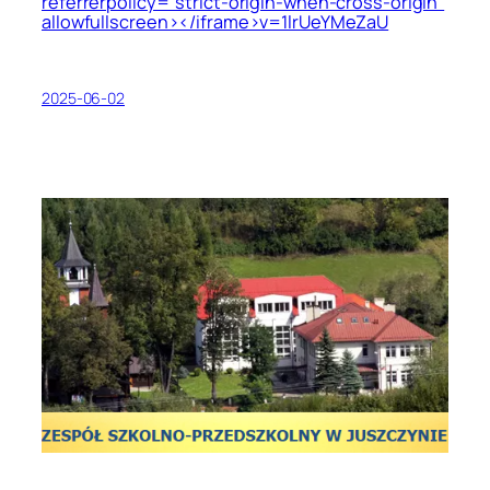
referrerpolicy=”strict-origin-when-cross-origin”
allowfullscreen></iframe>v=1lrUeYMeZaU
2025-06-02