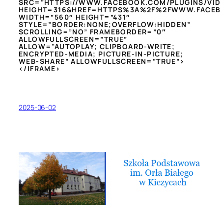
SRC=”HTTPS://WWW.FACEBOOK.COM/PLUGINS/VID
HEIGHT=316&HREF=HTTPS%3A%2F%2FWWW.FACEB
WIDTH=”560″ HEIGHT=”431″
STYLE=”BORDER:NONE;OVERFLOW:HIDDEN”
SCROLLING=”NO” FRAMEBORDER=”0″
ALLOWFULLSCREEN=”TRUE”
ALLOW=”AUTOPLAY; CLIPBOARD-WRITE;
ENCRYPTED-MEDIA; PICTURE-IN-PICTURE;
WEB-SHARE” ALLOWFULLSCREEN=”TRUE”>
</IFRAME>
2025-06-02