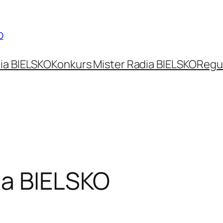
O
ia BIELSKO
Konkurs Mister Radia BIELSKO
Regu
ia BIELSKO