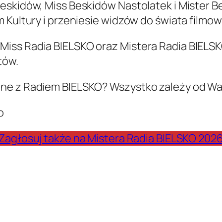
Beskidów, Miss Beskidów Nastolatek i Mister 
 Kultury i przeniesie widzów do świata filmowe
iss Radia BIELSKO oraz Mistera Radia BIELSKO
tów.
ne z Radiem BIELSKO? Wszystko zależy od Was!
o
Zagłosuj także na Mistera Radia BIELSKO 202