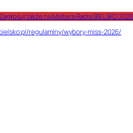
Zagłosuj także na Mistera Radia BIELSKO 202
bielsko.pl/regulaminy/wybory-miss-2026/